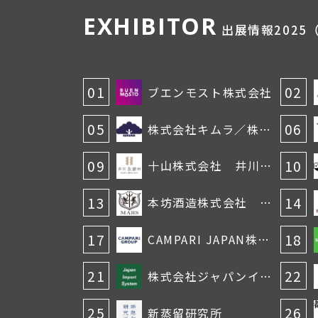
EXHIBITOR
出展情報2025
01
02
ブエンモスト株式会社
05
06
株式会社キムラ／株式会社シィクリエイティブインターナショナル
09
10
十山株式会社 井川蒸溜所
13
14
本坊酒造株式会社 マルスウイスキー
17
18
CAMPARI JAPAN株式会社
21
22
株式会社ジャパンインポートシステム
25
26
新蒸留研究所