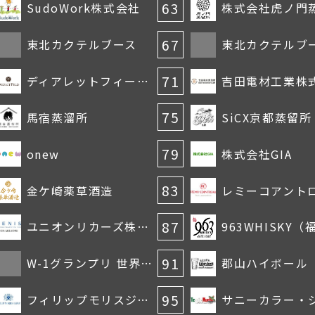
63
SudoWork株式会社
株式会社虎ノ門
67
東北カクテルブース
東北カクテルブ
71
ディアレットフィールド醸造所
吉田電材工業株
75
馬宿蒸溜所
SiCX京都蒸留所
79
onew
株式会社GIA
83
金ケ崎薬草酒造
87
ユニオンリカーズ株式会社
91
W-1グランプリ 世界のお酒のブラインドテイスティング
郡山ハイボール
95
フィリップモリスジャパン合同会社