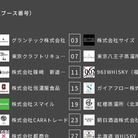
（ブース番号）
03
グランテック株式会社
株式会社サイズ
07
東京クラフトリキュール合同会社
東京八王子蒸溜
11
株式会社篠崎 新道蒸溜所
15
株式会社信濃屋食品
ガイアフロー株
19
株式会社スマイル
23
株式会社CARAトレード
朝日酒造株式会
27
株式会社都商会