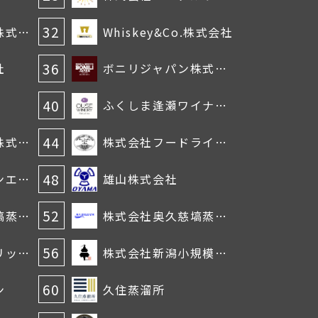
32
オーシャン貿易株式会社
Whiskey&Co.株式会社
36
社
ボニリジャパン株式会社
40
ふくしま逢瀬ワイナリー
44
日本たばこ産業株式会社
株式会社フードライナー
48
株式会社ジャパンエクスポートインポート
雄山株式会社
52
株式会社奥久慈塙蒸留所
株式会社奥久慈塙蒸留所
56
エシカル・スピリッツ株式会社
株式会社新潟小規模蒸溜所
60
ン
久住蒸溜所