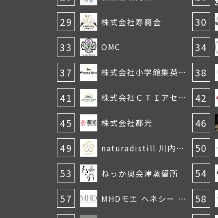
29
30
株式会社寿商会
33
34
OMC
37
38
株式会社小学館集英社プロダクション
41
42
株式会社ＣＴＩアセンド（玉野アセンド蒸留所）
45
46
株式会社都光
49
50
naturadistill 川内村蒸溜所
53
54
ねっか奥会津蒸留所
57
58
MHDモエ ヘネシー ディアジオ株式会社