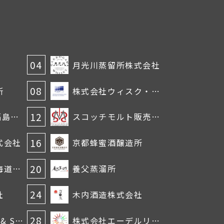
04
月光川蒸留所株式会社
08
所
株式会社ウィスク・イー
12
963WHISKY（福島県南酒販）
スコッチモルト販売株式会社
16
式会社
京都蜂蜜酒醸造所
20
紅櫻蒸溜所（北海道自由ウヰスキー株式会社）
養父蒸溜所
24
社
木内酒造株式会社
28
北海道 WHISKY & SPIRITS FEST
株式会社エーデルリケール