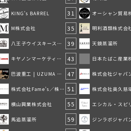
31
KING’s BARREL
35
M株式会社
明利酒類株式会
39
八王子ウイスキーストリート
天鏡蒸溜所
43
キヤノンマーケティングジャパン株式会社
47
巴波重工 | UZUMA HEAVY INDUSTRIES
51
株式会社Fame’s／株式会社シークリフ・スピリッツ
55
横山興業株式会社
59
馬追蒸溜所
ジンラボジャパ