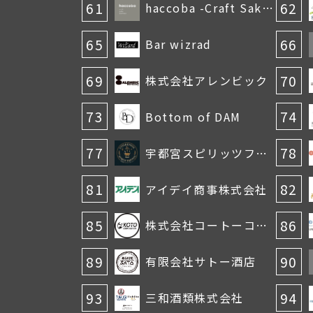
61
62
haccoba -Craft Sake Brewery-
65
66
Bar wizrad
69
70
株式会社アレンビック
73
74
Bottom of DAM
77
78
宇都宮スピリッツフレンズ
81
82
アイデイ商事株式会社
85
86
株式会社コートーコーポレーション
89
90
有限会社サトー酒店
93
94
三和酒類株式会社