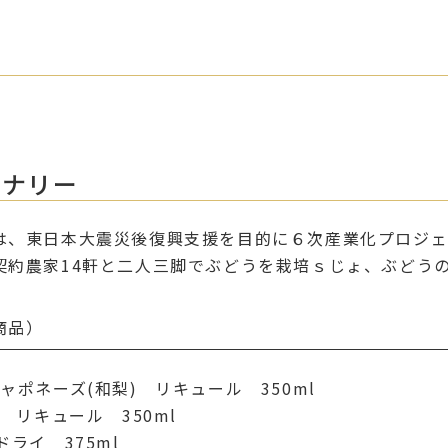
イナリー
は、東日本大震災後復興支援を目的に６次産業化プロジェク
契約農家14軒と二人三脚でぶどうを栽培ｓじょ、ぶどう
商品）
ャポネーズ(和梨) リキュール 350ml
) リキュール 350ml
ドライ 375ml