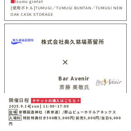
tsumu gimlet
[使用ボトル]TUMUGI／TUMUGI BUNTAN／TUMUGI NEW
OAK CASK STORAGE
株式会社奥久慈塙蒸留所
×
Bar Avenir
斎藤 美敬氏
開催日程
チケットの購入はこちら
2025.9.14[sun] 11:00~17:00
the bar cozy
会場
安積国造神社（表参道）/郡山ビューホテルアネックス
金田 幸治氏
入場料
特別特典付き500枚5,000円/前売5,000円/当日6,000
円
水毬ブリーズ