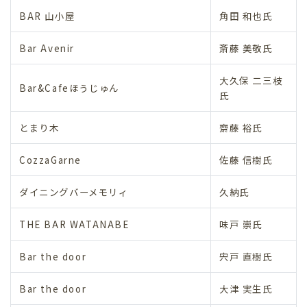
BAR 山小屋
角田 和也氏
Bar Avenir
斎藤 美敬氏
大久保 二三枝
Bar&Cafeほうじゅん
氏
とまり木
齋藤 裕氏
CozzaGarne
佐藤 信樹氏
ダイニングバーメモリィ
久納氏
THE BAR WATANABE
味戸 崇氏
Bar the door
宍戸 直樹氏
Bar the door
大津 実生氏