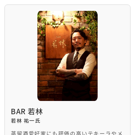
BAR 若林
若林 祐一氏
蒸留酒愛好家にも評価の高いテキーラやメ