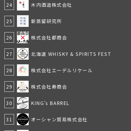
24
木内酒造株式会社
25
新蒸留研究所
26
株式会社都商会
27
北海道 WHISKY & SPIRITS FEST
28
株式会社エーデルリケール
29
株式会社寿商会
30
KING’s BARREL
31
オーシャン貿易株式会社