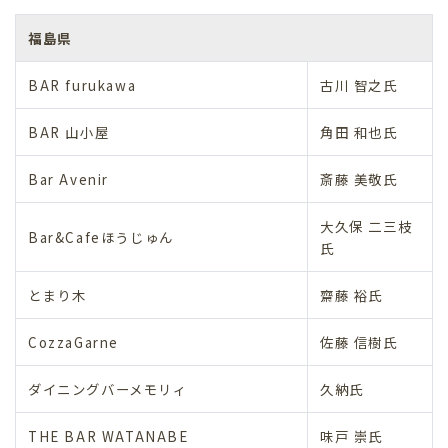
福島県
BAR furukawa
古川 智之氏
BAR 山小屋
角田 和也氏
Bar Avenir
斎藤 美敬氏
大久保 二三枝
Bar&Cafeほうじゅん
氏
とまり木
齋藤 裕氏
CozzaGarne
佐藤 信樹氏
ダイニングバーメモリィ
久納氏
THE BAR WATANABE
味戸 崇氏