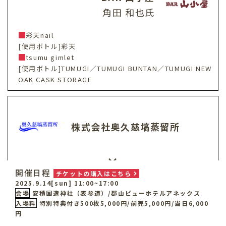
角田 和也氏
彩天nail
[使用ボトル]彩天
tsumu gimlet
[使用ボトル]TUMUGI／TUMUGI BUNTAN／TUMUGI NEW
OAK CASK STORAGE
株式会社奥久慈塙蒸留所
×
開催日程
チケットの購入はこちら
2025.9.14[sun] 11:00~17:00
Bar Avenir
会場
安積国造神社（表参道）/郡山ビューホテルアネックス
斎藤 美敬氏
入場料
特別特典付き500枚5,000円/前売5,000円/当日6,000
円